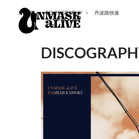
HOME
DISCOGRAPHY
丹波路快速
DISCOGRAPH