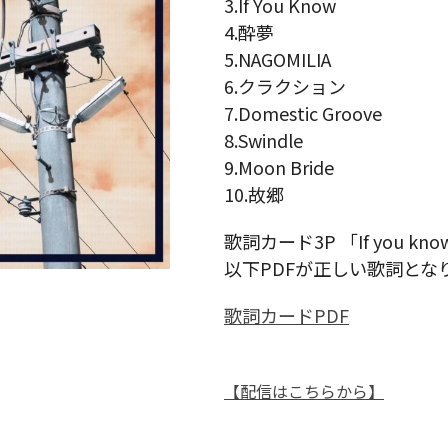
3.If You Know
4.酔夢
5.NAGOMILIA
6.クラクション
7.Domestic Groove
8.Swindle
9.Moon Bride
10.故郷
歌詞カード3P 「If you 
以下PDFが正しい歌詞とな
歌詞カードPDF
【配信はこちらから】