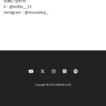
お問い合わせ
X：@m00n__13
Instagram：@moonskip_
Copyright © 2026 UNMASK aLIVE