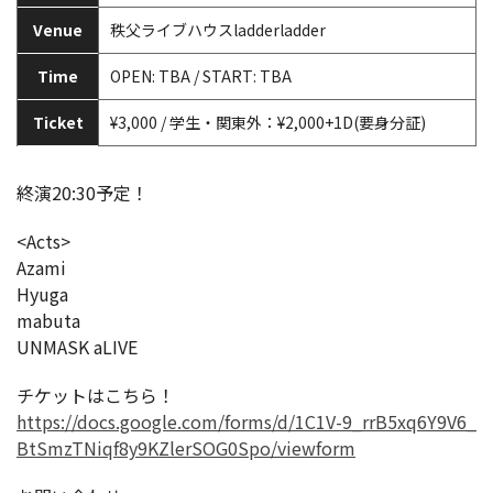
Venue
秩父ライブハウスladderladder
Time
OPEN: TBA / START: TBA
Ticket
¥3,000 / 学生・関東外：¥2,000+1D(要身分証)
終演20:30予定！
<Acts>
Azami
Hyuga
mabuta
UNMASK aLIVE
チケットはこちら！
https://docs.google.com/forms/d/1C1V-9_rrB5xq6Y9V6_
BtSmzTNiqf8y9KZlerSOG0Spo/viewform